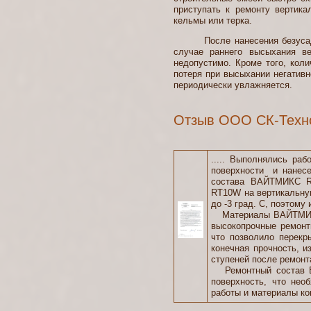
приступать к ремонту вертик
кельмы или терка.
После нанесения безусадочно
случае раннего высыхания в
недопустимо. Кроме того, кол
потеря при высыхании негативн
периодически увлажняется.
Отзыв ООО СК-Техно
..... Выполнялись раб
поверхности и нанес
состава ВАЙТМИКС R
RT10W на вертикальну
до -3 град. С, поэтому
Материалы ВАЙТМИКС 
высокопрочные ремон
что позволило перекр
конечная прочность, и
ступеней после ремонт
Ремонтный состав В
поверхность, что нео
работы и материалы ко