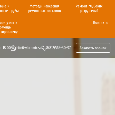
вые и
Методы нанесения
Ремонт глубоких
онные трубы
ремонтных составов
разрушений
вые узлы в
Контакты
помощь
ктировщику
о 18:00
info@whitemix.su
8(812)565-30-97
Заказать звонок
8(812)565-30-97
+7(812)997-30-97
info@whitemix.su