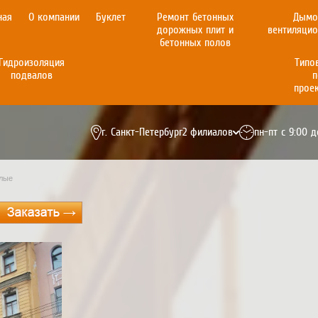
ная
О компании
Буклет
Ремонт бетонных
Дымо
дорожных плит и
вентиляци
бетонных полов
Гидроизоляция
Типо
подвалов
прое
г. Санкт-Петербург
2 филиалов
пн-пт с 9:00 д
+7(495)231-81-99
лые
+7(985)231-81-99
whitemix-77@yandex.ru