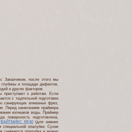
 Заказчиком, после этого мы
, глубины и площади дефектов,
юдей и других факторов.
 приступают к работам. Если
ается с тщательной подготовки
щью санирующих алмазных фрез,
мм. Перед нанесением праймера
ования излишков воды. Праймер
да поверхность подготовлена,
ю
ВАЙТМИКС RF40
(для зимних
 специальной опалубки. Сухие
ов снимается опалубка и можно