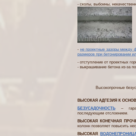
- сколы, выбоины, некачестве
О компании
Регистрация на сайте
-
не проектные зазоры между ф
размеров при бетонировании 
- отступление от проектных го
- выкрашивание бетона из-за по
Высокопрочные безусад
ВЫСОКАЯ АДГЕЗИЯ К ОСНОВ
БЕЗУСАДОЧНОСТЬ
– гарант
последующим отслоением.
ВЫСОКАЯ КОНЕЧНАЯ ПРОЧН
колонн позволяет повысить не
ВЫСОКАЯ
ВОДОНЕПРОНИЦА