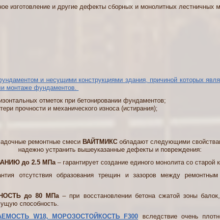
нное изготовление и другие дефекты сборных и монолитных лестничных 
ундаментом и несущими конструкциями здания, причиной которых явля
или монтаже фундаментов.
ризонтальных отметок при бетонировании фундаментов;
тери прочности и механического износа (истирания);
очные ремонтные смеси
ВАЙТМИКС
обладают следующими свойства
надежно устранить вышеуказанные дефекты и повреждения:
АНИЮ до 2.5 МПа
– гарантирует создание единого монолита со старой 
ия отсутствия образования трещин и зазоров между ремонтным
ОСТЬ до 80 МПа
– при восстановлении бетона сжатой зоны балок,
сущую способность.
ЕМОСТЬ W18, МОРОЗОСТОЙКОСТЬ F300
вследствие очень плотн