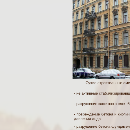
тиксотропного
(штукатурного) типа
Ремонтные смеси
литьевого (наливного)
типа
Гидроизоляционные и
расширяющиеся
смеси
Клей для камня,
керамогранита и
бетонной плитки
Инъекционные смеси
Сухие строительные см
Декоративно-
- не активные стабилизировав
защитные смеси
- разрушение защитного слоя б
Цемент Secar 38R (SRB
- повреждение бетона и кирпи
400)
давления льда.
Вопросы и ответы
- разрушение бетона фундамен