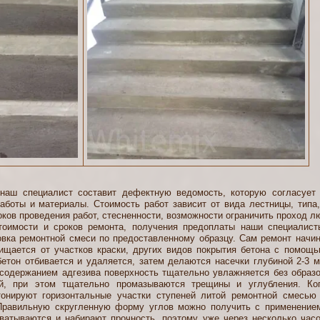
ециалист составит дефектную ведомость, которую согласует с
аботы и материалы. Стоимость работ зависит от вида лестницы, типа
оков проведения работ, стесненности, возможности ограничить проход л
ти и сроков ремонта, получения предоплаты наши специалисты
овка ремонтной смеси по предоставленному образцу. Сам ремонт начин
чищается от участков краски, других видов покрытия бетона с помо
етон отбивается и удаляется, затем делаются насечки глубиной 2-3 
одержанием адгезива поверхность тщательно увлажняется без образ
й, при этом тщательно промазываются трещины и углубления. Ког
тонируют горизонтальные участки ступеней литой ремонтной смесь
 Правильную скругленную форму углов можно получить с применением
ватываются и набирают прочность, поэтому уже через несколько час