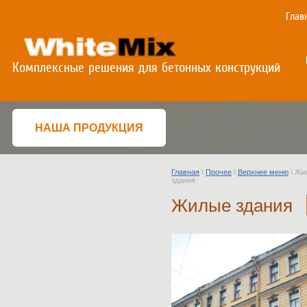
Глав
Комплексные решения для бетонных конструкций
НАША ПРОДУКЦИЯ
Главная
\
Прочее
\
Верхнее меню
\ Жи
НАША ПРОДУКЦИЯ
здания
Жилые здания
Торкрет смесь
Добавка для бетона
Составы для зимнего
и срочного ремонта
Ремонтные смеси