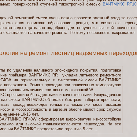
альных поверхностей ступеней тикостропной смесью
ВАЙТМИКС RT10
й ремонтной смеси очень важно провести влажный уход за поверх
ерхнего слоя возможно образование трещин, что связано с переп
ичество воды тщательно подобрано для получения высокой прочности и
о сказывается на качестве ремонта. Поэтому поверхность накрываетс
логии на ремонт лестниц надземных переходо
оты по удалению наливного эпоксидного покрытия, подготовка
ение праймера ВАЙТМИКС RP, укладка литьевого ремонтного
F40W на горизонтальную и тиксотропной смеси ВАЙТМИКС
ю поверхность. Ремонт проходил при пониженных температурах
 использовались зимние составы с маркировкой W.
проявили себя надежными и качественными. Безусадочные
тные смеси ВАЙТМИКС обладают быстрым набором прочности,
ывать проход пешеходов только на несколько часов, высокая
зносо- и морозостойкость и адгезия обеспечивают срок службы
а не менее 10-15 лет.
АЙТМИКС RF40W сформировал шероховатую износостойкую
бходимо для высокой травмобезопасности пешеходов. На все
мпания ВАЙТМИКС предоставила гарантию 5 лет.....