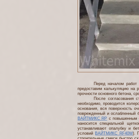
Перед началом работ наш сп
предоставим калькуляцию на р
прочности основного бетона, ср
После согласования стоимос
необходимо, проводится колер
основания, вся поверхность о
поврежденный и ослабленный б
ВАЙТМИКС RP
с повышенным с
наносится специальной щетко
устанавливают опалубку и бе
условий
ВАЙТМИКС RF40W
).
строительные смеси быстро сх